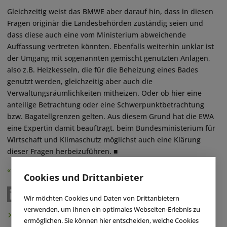
Gleichzeitig weist das BMWE aber darauf hin, dass in diesen
Fragen originär die Landesbehörden zuständig seien und
dass diese auch eine vom Ministerium abweichende
Auffassung vertreten könnten. Ebenfalls weiterhin unklar ist
der Umgang mit sogenannten gemischt genutzten Anlagen,
also z.B. Heizkesseln, die für die Beheizung eines Bades
genutzt werden, gleichzeitig aber auch die
Verwaltungsräumlichkeiten mitheizen. Oder ob hier eine
anteilige Betrachtung oder eine Schwerpunktbetrachtung
bzw. Bagatellgrenzen gelten. Aus diesem Grund hat die EWA
eine Expertin damit beauftragt, beim Bundesministerium für
Wirtschaft und Klimaschutz möglichst auch eine Klärung
dieser Fragen herbeizuführen. ■
« Zurück
Cookies und Drittanbieter
Wir möchten Cookies und Daten von Drittanbietern
verwenden, um Ihnen ein optimales Webseiten-Erlebnis zu
Newsletter abonnieren
ermöglichen. Sie können hier entscheiden, welche Cookies