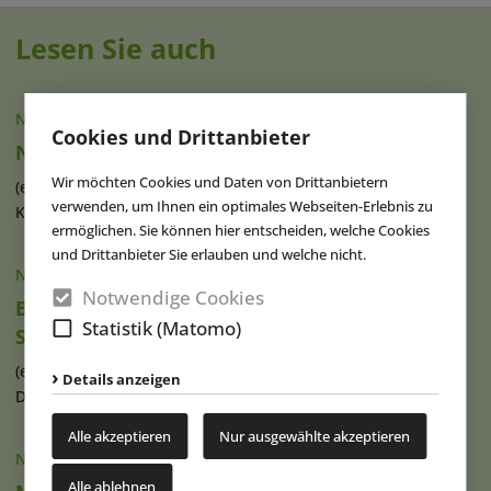
Lesen Sie auch
NACHRICHTEN
|
10.08.2026
Cookies und Drittanbieter
Neuer Spielspaß im Allwetterzoo Münster
Wir möchten Cookies und Daten von Drittanbietern
(eap) Der Allwetterzoo Münster hat sein Spielangebot für
verwenden, um Ihnen ein optimales Webseiten-Erlebnis zu
Kinder modernisiert und diesen (...)
weiterlesen
ermöglichen. Sie können hier entscheiden, welche Cookies
und Drittanbieter Sie erlauben und welche nicht.
NACHRICHTEN
|
07.08.2026
Notwendige Cookies
Brad Gilmour ist neuer Präsident von
Statistik (Matomo)
SeaWorld Orlando
(eap) Brad Gilmour (Foto), seit 2023 als Präsident von
Details anzeigen
Discovery Cove und Aquatica in (...)
weiterlesen
Alle akzeptieren
Nur ausgewählte akzeptieren
NACHRICHTEN
|
07.08.2026
Alle ablehnen