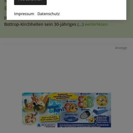
Movie Park Germany begrüßt 40-millionsten
Gast
Impressum
Datenschutz
(eap) Diesen Sommer feiert der Movie Park Germany in
Bottrop-Kirchhellen sein 30-jähriges (...)
weiterlesen
Anzeige