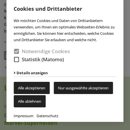
zu Lern- und Erlebniswelten auch Betreuungskontingente,
Cookies und Drittanbieter
Meetingräume und weitere Vorteile umfassen. Unternehmen
können sich laut Edutain zudem aktiv an der inhaltlichen
Wir möchten Cookies und Daten von Drittanbietern
Gestaltung – z.B. mittels der Bereitstellung von Exponaten –
verwenden, um Ihnen ein optimales Webseiten-Erlebnis zu
beteiligen. ■
ermöglichen. Sie können hier entscheiden, welche Cookies
und Drittanbieter Sie erlauben und welche nicht.
« Zurück
Notwendige Cookies
Statistik (Matomo)
Newsletter abonnieren
Details anzeigen
Lesen Sie auch
Alle akzeptieren
Nur ausgewählte akzeptieren
Alle ablehnen
NACHRICHTEN
|
25.03.2025
ODYSSEUM Köln: Eintauchen in die Welt der
Impressum
Datenschutz
Marvel-Superhelden