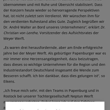
übernommen und mit Ruhe und Übersicht stabilisiert. Dass
der Konzern heute wieder so hervorragende Perspektiven
hat, ist nicht zuletzt sein Verdienst. Wir wünschen ihm für
den verdienten Ruhestand alles Gute. Zugleich begrüßen wir
Dr. André Walter an Bord unseres Unternehmens“, erklärt
Dr.
Christian von Lenthe
, Vorsitzender des Aufsichtsrates der
Meyer Werft.
„Es waren drei herausfordernde, aber am Ende erfolgreiche
Jahre bei der Meyer Werft. Als gebürtiger Papenburger war es
mir immer eine Herzensangelegenheit, dazu beizutragen,
dass dieses so wichtige Unternehmen für die Region und den
Industriestandort Deutschland insgesamt die Wende zum
Besseren schafft. Ich bin dankbar, dass dies gelungen ist“, so
Eikens.
„Ich freue mich sehr, mit den Teams in Papenburg und in
Rostock bei unserer Tochtergesellschaft Neptun Werft
zusammenzuarbeiten. Dabei kann ich auf den Erfolgen
aufbauen, die seit dem Start der Sanierung 2024 bereits