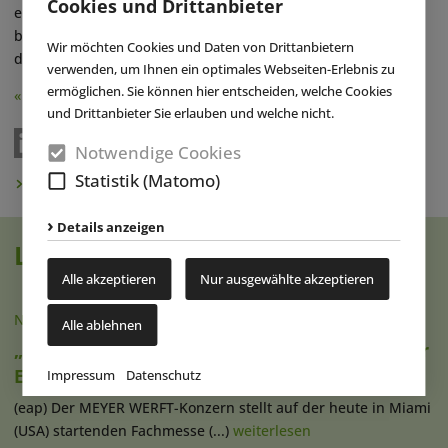
Cookies und Drittanbieter
erreicht worden sind – sei es in der Auftragspipeline, sei es
bei den internen Prozessen oder bei der Weiterentwicklung
Wir möchten Cookies und Daten von Drittanbietern
der Firmenkultur“, erläutert Walter. ■
verwenden, um Ihnen ein optimales Webseiten-Erlebnis zu
ermöglichen. Sie können hier entscheiden, welche Cookies
« Zurück
und Drittanbieter Sie erlauben und welche nicht.
Notwendige Cookies
Statistik (Matomo)
Newsletter abonnieren
Details anzeigen
Lesen Sie auch
Alle akzeptieren
Nur ausgewählte akzeptieren
NACHRICHTEN
|
13.04.2026
Alle ablehnen
„Vision“: Meyer Werft präsentiert Konzept für
E-Kreuzfahrtschiff
Impressum
Datenschutz
(eap) Der MEYER WERFT-Konzern stellt auf der heute in Miami
(USA) startenden Fachmesse (...)
weiterlesen