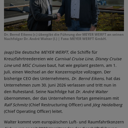
Dr. Bernd Eikens (r.) übergibt die Führung der MEYER WERFT an seinen
Nachfolger Dr. André Walter (l.) | Foto: MEYER WERFT GmbH.
(eap)
Die deutsche
MEYER WERFT
, die Schiffe für
Kreuzfahrtreedereien wie
Carnival Cruise Line
,
Disney Cruise
Line
und
MSC Cruises
baut, hat wie geplant gestern, am 1.
Juli, einen Wechsel an der Konzernspitze vollzogen. Der
bisherige CEO des Unternehmens,
Dr. Bernd Eikens
, hat das
Unternehmen zum 30. Juni 2026 verlassen und tritt nun in
den Ruhestand. Seine Nachfolge hat
Dr. André Walter
übernommen, der das Unternehmen fortan gemeinsam mit
Ralf Schmitz
(Chief Restructuring Officer) und
Jörg Heidelberg
(Chief Operating Officer) leitet.
Walter kommt vom europäischen Luft- und Raumfahrtkonzern