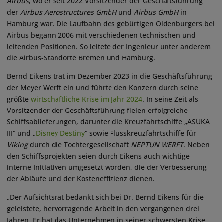
Airbus
, wo er seit 2022 Vorsitzender der Geschäftsführung
der
Airbus Aerostructures GmbH
und
Airbus GmbH
in
Hamburg war. Die Laufbahn des gebürtigen Oldenburgers bei
Airbus begann 2006 mit verschiedenen technischen und
leitenden Positionen. So leitete der Ingenieur unter anderem
die Airbus-Standorte Bremen und Hamburg.
Bernd Eikens trat im Dezember 2023 in die Geschäftsführung
der Meyer Werft ein und führte den Konzern durch seine
größte
wirtschaftliche Krise im Jahr 2024
. In seine Zeit als
Vorsitzender der Geschäftsführung fielen erfolgreiche
Schiffsablieferungen, darunter die Kreuzfahrtschiffe „ASUKA
III“ und „
Disney Destiny
“ sowie Flusskreuzfahrtschiffe für
Viking
durch die Tochtergesellschaft
NEPTUN WERFT
. Neben
den Schiffsprojekten seien durch Eikens auch wichtige
interne Initiativen umgesetzt worden, die der Verbesserung
der Abläufe und der Kosteneffizienz dienen.
„Der Aufsichtsrat bedankt sich bei Dr. Bernd Eikens für die
geleistete, hervorragende Arbeit in den vergangenen drei
Jahren. Er hat das Unternehmen in seiner schwersten Krise