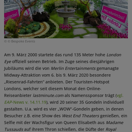
© © Bespoke Events
Am 9. März 2000 startete das rund 135 Meter hohe
London
Eye
offiziell seinen Betrieb. Im Zuge seines diesjährigen
Jubiläums wird die von
Merlin Entertainments
gemanagte
Midway-Attraktion vom 6. bis 9. März 2020 besondere
„Riesenrad-Fahrten“ anbieten. Der Touristen-Hotspot
Londons, welcher seit diesem Monat den Online-
Reiseanbieter
lastminute.com
als Namenssponsor trägt (
vgl.
EAP
-News v. 14.11.19
), wird 20 seiner 35 Gondeln individuell
gestalten. U.a. wird es vier „WOW“-Gondeln geben, in denen
Besucher z.B. eine Show des
West End Theaters
genießen, ein
Selfie mit der Wachsfigur von Queen Elisabeth aus
Madame
Tussauds
auf ihrem Thron schießen, die Düfte der
Royal