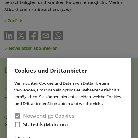
benachteiligten und kranken Kindern ermöglicht, Merlin-
Attraktionen zu besuchen. (
eap
)
« Zurück
Newsletter abonnieren
Lesen Sie auch
Cookies und Drittanbieter
Wir möchten Cookies und Daten von Drittanbietern
NACHRICHTEN
|
06.08.2026
verwenden, um Ihnen ein optimales Webseiten-Erlebnis zu
ermöglichen. Sie können hier entscheiden, welche Cookies
TDC ernennt Chris Fitzgerald zum Leiter für
und Drittanbieter Sie erlauben und welche nicht.
„Experiential Growth“
Notwendige Cookies
(eap) Die australische Technical Direction Company (TDC)
Statistik (Matomo)
befördert ihren Mitarbeiter (...)
weiterlesen