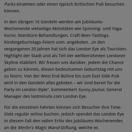
Parks
einatmen oder einen typisch britischen Pub besuchen
können.
In den übrigen 16 Gondeln werden am Jubiläums-
Wochenende vielseitige Aktivitäten wie Spinning- und Yoga-
Kurse, Maniküre-Behandlungen, Craft-Beer-Tastings,
Kindergeburtstags-Feiern uvm. angeboten. „In den
vergangenen 20 Jahren hat sich das London Eye als Touristen-
Highlight der Stadt und als Teil der weltberühmten Londoner
Skyline etabliert. Wir freuen uns darüber, jedem die Chance
geben zu können, diesen bedeutsamen Geburtstag mit uns
zu feiern. Von der West End-Bühne bis zum East Side-Pub
wird in den Gondeln alles geboten – wir sind bereit für die
Party im London-Style“, kommentiert
Sunny Jouhal
, General
Manager des lastminute.com London Eye.
Für die einzelnen Fahrten können sich Besucher ihre Time-
Slots regulär online buchen, jedoch spendet das London Eye
in diesem Fall den vollen Erlös des Jubiläums-Wochenendes
an die
Merlin’s Magic Wand
-Stiftung, welche es