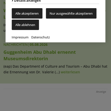
Details anzeigen
NACHRICHTEN
|
06.08.2026
Wake The Tiger teilt Details zu neuer London-
Alle akzeptieren
Nur ausgewählte akzeptieren
Location
(eap) Die Macher des Boomtown Fair-Festivals in Hampshire
Alle ablehnen
und des Wake The Tiger (...)
weiterlesen
Impressum
Datenschutz
NACHRICHTEN
|
05.08.2026
Guggenheim Abu Dhabi ernennt
Museumsdirektorin
(eap) Das Department of Culture and Tourism – Abu Dhabi hat
die Ernennung von Dr. Valerie (...)
weiterlesen
Anzeige