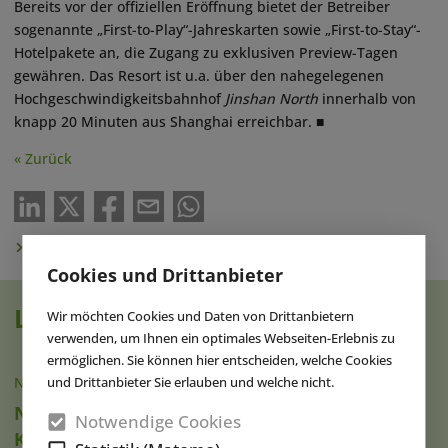
Bereits vor der offiziellen Eröffnung bietet der Betreiber
sogenannte „First-to-Play“-Jahreskarten sowie „First-to-Stay“-
Hotelpakete an, die Zugang zu exklusiven Preview-Tagen
gewähren. Das Resort ist u.a. über den nahegelegenen
Hochgeschwindigkeitsbahnhof
Jinshan North
innerhalb von
knapp 20 Minuten aus Shanghai erreichbar. ■
« Zurück
Newsletter abonnieren
Cookies und Drittanbieter
Lesen Sie auch
Wir möchten Cookies und Daten von Drittanbietern
verwenden, um Ihnen ein optimales Webseiten-Erlebnis zu
ermöglichen. Sie können hier entscheiden, welche Cookies
und Drittanbieter Sie erlauben und welche nicht.
NACHRICHTEN
|
27.03.2025
Neue Indoor-Coaster für Legoland Florida &
Notwendige Cookies
Kalifornien angekündigt