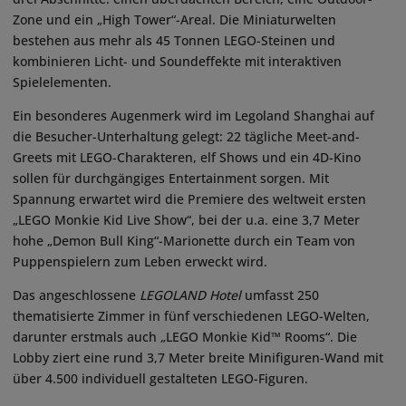
Zone und ein „High Tower“-Areal. Die Miniaturwelten
bestehen aus mehr als 45 Tonnen LEGO-Steinen und
kombinieren Licht- und Soundeffekte mit interaktiven
Spielelementen.
Ein besonderes Augenmerk wird im Legoland Shanghai auf
die Besucher-Unterhaltung gelegt: 22 tägliche Meet-and-
Greets mit LEGO-Charakteren, elf Shows und ein 4D-Kino
sollen für durchgängiges Entertainment sorgen. Mit
Spannung erwartet wird die Premiere des weltweit ersten
„LEGO Monkie Kid Live Show“, bei der u.a. eine 3,7 Meter
hohe „Demon Bull King“-Marionette durch ein Team von
Puppenspielern zum Leben erweckt wird.
Das angeschlossene
LEGOLAND Hotel
umfasst 250
thematisierte Zimmer in fünf verschiedenen LEGO-Welten,
darunter erstmals auch „LEGO Monkie Kid™ Rooms“. Die
Lobby ziert eine rund 3,7 Meter breite Minifiguren-Wand mit
über 4.500 individuell gestalteten LEGO-Figuren.