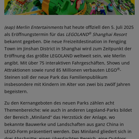
(eap)
Merlin Entertainments
hat heute offiziell den 5. Juli 2025
®
als Eröffnungstermin für das
LEGOLAND
Shanghai Resort
bekannt gegeben. Die neue Freizeitdestination in Fengjing
Town im Jinshan District in Shanghai wird zum Zeitpunkt der
Eröffnung das größte LEGOLAND weltweit sein, wie Merlin
angibt. Mit über 75 interaktiven Fahrgeschäften, Shows und
®
Attraktionen sowie rund 85 Millionen verbauten LEGO
-
Steinen soll der neue Park das Familienpublikum
insbesondere mit Kindern im Alter von zwei bis zwölf Jahren
begeistern.
Zu den Kernangeboten des neuen Parks zählen acht
Themenbereiche: wie auch in anderen Legoland-Parks bildet
der Bereich „Miniland“ das Herzstück der Anlage, wo
bekannte Bauwerke und Landschaften aus ganz China in
LEGO-Form präsentiert werden. Das Miniland gliedert sich in
drei Abschnitte: einen überdachten Bereich, eine Outdoor-