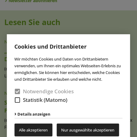
Newsletter abonnieren
Lesen Sie auch
NACHRICHTEN
|
19.03.2026
Cookies und Drittanbieter
„Disney Believe“ als nächstes Schiff der
Disney Cruise Line angekündigt
Wir möchten Cookies und Daten von Drittanbietern
verwenden, um Ihnen ein optimales Webseiten-Erlebnis zu
(eap) Neue Details zum nächsten Schiff der Disney Cruise
ermöglichen. Sie können hier entscheiden, welche Cookies
Line, darunter Name und (...)
weiterlesen
und Drittanbieter Sie erlauben und welche nicht.
Notwendige Cookies
NACHRICHTEN
|
05.03.2026
Statistik (Matomo)
Six Flags veräußert sieben Parks an EPR
Properties
Details anzeigen
(eap) Die nordamerikanische Freizeitpark-Betreibergruppe Six
Flags Entertainment (...)
weiterlesen
Alle akzeptieren
Nur ausgewählte akzeptieren