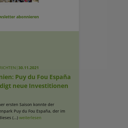
sletter abonnieren
RICHTEN
|
30.11.2021
nien: Puy du Fou España
digt neue Investitionen
ner ersten Saison konnte der
npark Puy du Fou España, der im
ieses (...)
weiterlesen