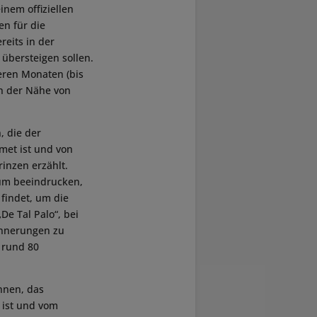
inem offiziellen
en für die
eits in der
übersteigen sollen.
teren Monaten (bis
n der Nähe von
.
, die der
met ist und von
inzen erzählt.
kum beeindrucken,
 findet, um die
e Tal Palo“, bei
innerungen zu
 rund 80
nnen, das
t ist und vom