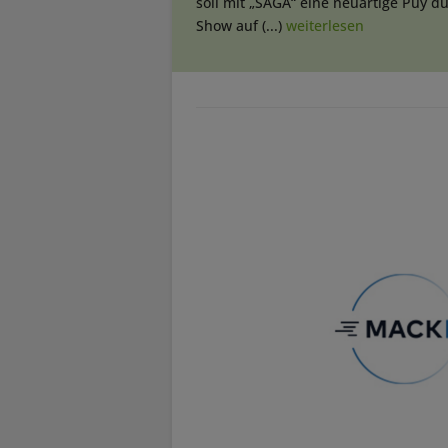
soll mit „SAGA“ eine neuartige Puy du
Show auf (...)
weiterlesen