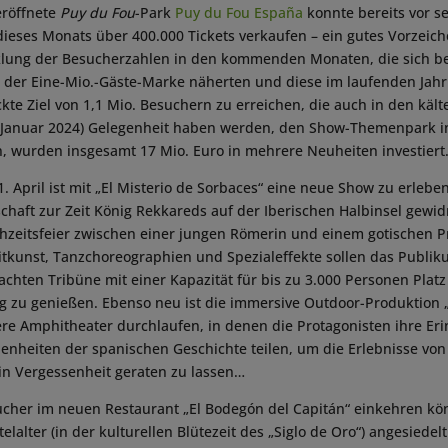
eröffnete
Puy du Fou
-Park
Puy du Fou España
konnte bereits vor se
dieses Monats über 400.000 Tickets verkaufen – ein gutes Vorzeich
klung der Besucherzahlen in den kommenden Monaten, die sich ber
der Eine-Mio.-Gäste-Marke näherten und diese im laufenden Jahr 
kte Ziel von 1,1 Mio. Besuchern zu erreichen, die auch in den käl
Januar 2024) Gelegenheit haben werden, den Show-Themenpark i
 wurden insgesamt 17 Mio. Euro in mehrere Neuheiten investiert
1. April ist mit „El Misterio de Sorbaces“ eine neue Show zu erleben
chaft zur Zeit König Rekkareds auf der Iberischen Halbinsel gewid
zeitsfeier zwischen einer jungen Römerin und einem gotischen Pr
eitkunst, Tanzchoreographien und Spezialeffekte sollen das Publi
achten Tribüne mit einer Kapazität für bis zu 3.000 Personen Platz
 zu genießen. Ebenso neu ist die immersive Outdoor-Produktion „D
re Amphitheater durchlaufen, in denen die Protagonisten ihre Er
nheiten der spanischen Geschichte teilen, um die Erlebnisse von
in Vergessenheit geraten zu lassen…
cher im neuen Restaurant „El Bodegón del Capitán“ einkehren kö
telalter (in der kulturellen Blütezeit des „Siglo de Oro“) angesiedel