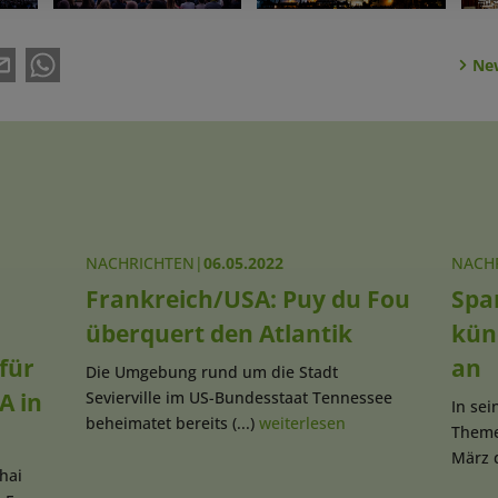
New
NACHRICHTEN
|
06.05.2022
NACH
Frankreich/USA: Puy du Fou
Spa
überquert den Atlantik
kün
für
an
Die Umgebung rund um die Stadt
A in
Sevierville im US-Bundesstaat Tennessee
In sei
beheimatet bereits (...)
weiterlesen
Theme
März d
hai