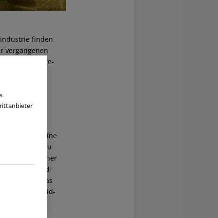
industrie finden
der vergangenen
ls und Software-
ternationalen
s, Thematic
s
ittanbieter
ikanische
hinensysteme
en und damit eine
stoff einfach zu
odellierung feiner
er neuen Epoxid-
ngestaltung, das
hiedliche Epoxid-