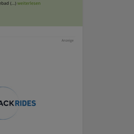
bad (...)
weiterlesen
Anzeige