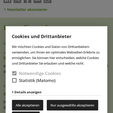
Newsletter abonnieren
Lesen Sie auch
Cookies und Drittanbieter
NACHRICHTEN
|
08.07.2025
Wir möchten Cookies und Daten von Drittanbietern
„Time Rider“: Höchstes Coaster Wheel der
verwenden, um Ihnen ein optimales Webseiten-Erlebnis zu
Welt in Südkorea eröffnet
ermöglichen. Sie können hier entscheiden, welche Cookies
und Drittanbieter Sie erlauben und welche nicht.
(eap) Im südkoreanischen Freizeitpark Gyeongju World ist mit
der neuen, 51 Meter hohen (...)
weiterlesen
Notwendige Cookies
Statistik (Matomo)
NACHRICHTEN
|
29.11.2023
Details anzeigen
eye55: Dinner im Riesenrad
(eap) In einem der höchsten transportablen Riesenrädern
Alle akzeptieren
Nur ausgewählte akzeptieren
Deutschlands, dem „eye55“, (...)
weiterlesen