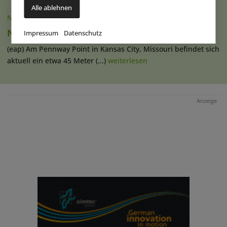
Alle ablehnen
NACHRICHTEN
|
14.09.2023
Neues Riesenrad eröffnet in Kansas City
Impressum
Datenschutz
(eap) Am Pennway Point in Kansas City, Missouri befindet sich
aktuell ein etwa 45 Meter (...)
weiterlesen
Anzeige