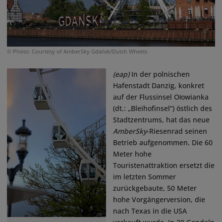
© Photo: Courtesy of AmberSky Gdańsk/Dutch Wheels
(eap)
In der polnischen
Hafenstadt Danzig, konkret
auf der Flussinsel Ołowianka
(dt.: „Bleihofinsel“) östlich des
Stadtzentrums, hat das neue
AmberSky
-Riesenrad seinen
Betrieb aufgenommen. Die 60
Meter hohe
Touristenattraktion ersetzt die
im letzten Sommer
zurückgebaute, 50 Meter
hohe Vorgängerversion, die
nach Texas in die USA