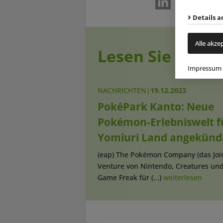
Details a
Alle akze
Lesen Sie auch
Impressum
NACHRICHTEN
|
19.12.2023
PokéPark Kanto: Neue
Pokémon-Erlebniswelt f
Yomiuri Land angekünd
(eap) The Pokémon Company (das Joi
Venture von Nintendo, Creatures un
Game Freak für (...)
weiterlesen