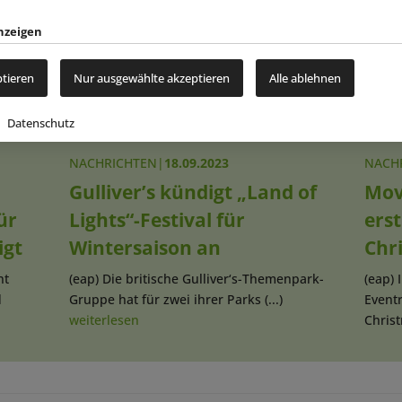
New
nzeigen
ptieren
Nur ausgewählte akzeptieren
Alle ablehnen
Datenschutz
NACHRICHTEN
|
18.09.2023
NACH
Gulliver’s kündigt „Land of
Mov
ür
Lights“-Festival für
ers
igt
Wintersaison an
Chr
nt
(eap) Die britische Gulliver‘s-Themenpark-
(eap) 
d
Gruppe hat für zwei ihrer Parks (...)
Event
weiterlesen
Christ