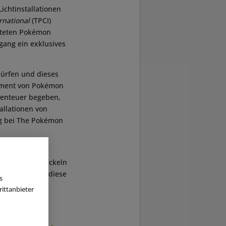
ichtinstallationen
national
(TPCI)
chteten Pokémon
gang ein exklusives
dürfen und dieses
lement von Pokémon
benteuer begeben,
allationen von
ng bei The Pokémon
n mit Pokémon
 Konzept entwickeln
heißen und sie diese
s
ittanbieter