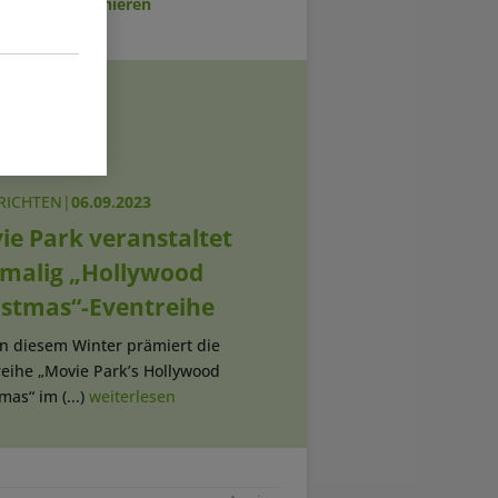
sletter abonnieren
RICHTEN
|
06.09.2023
ie Park veranstaltet
tmalig „Hollywood
istmas“-Eventreihe
In diesem Winter prämiert die
reihe „Movie Park’s Hollywood
mas“ im (...)
weiterlesen