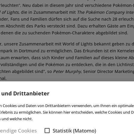
rleuchten“. Neu dabei in diesem Jahr sind verschiedene Pokémon-L
 of Lights
, die in Zusammenarbeit mit
The Pokémon Company Inter
nder, Fans und Familien dürfen sich auf die Suche nach 28 erleu
em Abschnitt des Parks versteckt sind. Dazu erhalten Gäste am Ein
in denen die zu suchenden Pokémon-Charaktere abgebildet sind.
r, unsere Zusammenarbeit mit World of Lights bekannt geben zu 
lenpark in Dortmund zu ermöglichen. Das Erkunden ist ein Kerne
aum erwarten, dass sich Kinder und Familien auf dieses kleine A
rvollständigen und die Pokémon zu entdecken, die in den Lichtinst
hten abgebildet sind“, so
Peter Murphy
, Senior Director Marketi
nal.
schäftsführer von World of Lights, ergänzt: „Wir sind in den 90er
 und Drittanbieter
aben uns sehr darüber gefreut, gemeinsam mit TPCI dieses neue
 gespannt darauf, junge Gäste bei der Installation willkommen zu 
 Cookies und Daten von Drittanbietern verwenden, um Ihnen ein optimale
ung zum ersten Mal erleben zu lassen.“ ■
rlebnis zu ermöglichen. Sie können hier entscheiden, welche Cookies und Dr
n und welche nicht.
endige Cookies
Statistik (Matomo)