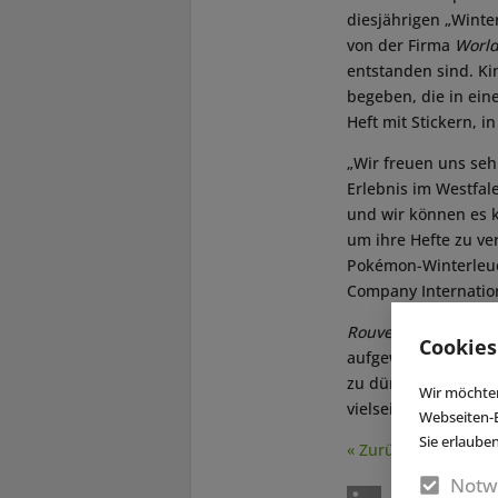
diesjährigen „Winte
von der Firma
World
entstanden sind. Ki
begeben, die in ein
Heft mit Stickern, 
„Wir freuen uns seh
Erlebnis im Westfa
und wir können es k
um ihre Hefte zu ve
Pokémon-Winterleuc
Company Internatio
Rouven Bönisch
, Ge
Cookies
aufgewachsen und h
zu dürfen. Wir sind
Wir möchten
vielseitige Ausstell
Webseiten-E
Sie erlaube
« Zurück
Notw