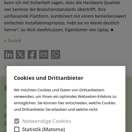
kann ich mit Sicherheit sagen, dass die Hardware-Qualität
von Semnox die Branchenstandards übertrifft. Ihre
umfassende Plattform, kombiniert mit einem bemerkenswert
einfachen Installationsprozess, hebt sie im Markt deutlich
hervor“, so
Nick Geefshuijsen
, Eigentümer von Uplay. ■
« Zurück
Newsletter abonnieren
Cookies und Drittanbieter
Lesen Sie auch
Wir möchten Cookies und Daten von Drittanbietern
verwenden, um Ihnen ein optimales Webseiten-Erlebnis zu
ermöglichen. Sie können hier entscheiden, welche Cookies
NACHRICHTEN
|
06.05.2025
und Drittanbieter Sie erlauben und welche nicht.
Apparel Group & Immersive Gamebox starten
Notwendige Cookies
Zusammenarbeit in den Golfstaaten
Statistik (Matomo)