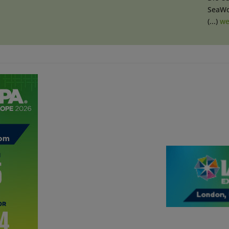
SeaWo
(...)
we