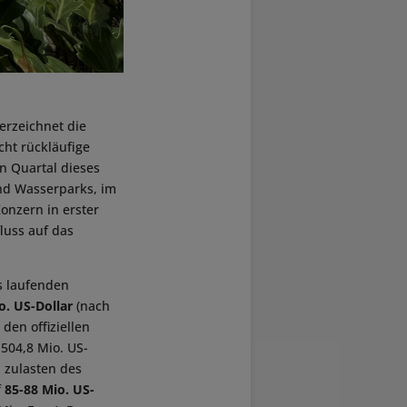
erzeichnet die
cht rückläufige
 Quartal dieses
nd Wasserparks, im
onzern in erster
luss auf das
s laufenden
o. US-Dollar
(nach
den offiziellen
504,8 Mio. US-
 zulasten des
f
85-88 Mio. US-