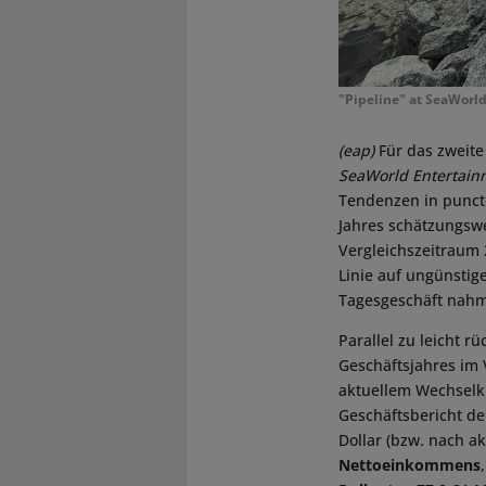
"Pipeline" at SeaWorld
(eap)
Für das zweite 
SeaWorld Entertain
Tendenzen in punc
Jahres schätzungsw
Vergleichszeitraum 
Linie auf ungünstig
Tagesgeschäft nah
Parallel zu leicht 
Geschäftsjahres im 
aktuellem Wechselku
Geschäftsbericht de
Dollar (bzw. nach a
Nettoeinkommens