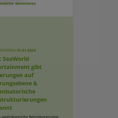
sletter abonnieren
RICHTEN
|
31.01.2023
: SeaWorld
ertainment gibt
erungen auf
rungsebene &
anisatorische
trukturierungen
annt
S-amerikanische Betreibergruppe