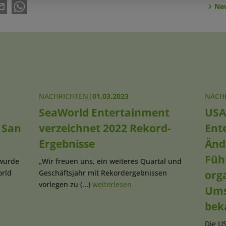
New
NACHRICHTEN
|
01.03.2023
NACH
SeaWorld Entertainment
USA
 San
verzeichnet 2022 Rekord-
Ent
Ergebnisse
Änd
Füh
 wurde
„Wir freuen uns, ein weiteres Quartal und
orld
Geschäftsjahr mit Rekordergebnissen
org
vorlegen zu (...)
weiterlesen
Ums
bek
Die U