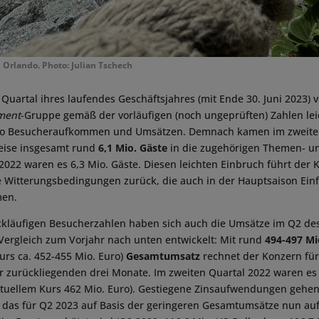
 Orlando. Photo: Julian Tschech
Quartal ihres laufendes Geschäftsjahres (mit Ende 30. Juni 2023) v
ment
-Gruppe gemäß der vorläufigen (noch ungeprüften) Zahlen lei
to Besucheraufkommen und Umsätzen. Demnach kamen im zweiten
eise insgesamt rund
6,1 Mio. Gäste
in die zugehörigen Themen- u
2022 waren es 6,3 Mio. Gäste. Diesen leichten Einbruch führt der K
e Witterungsbedingungen zurück, die auch in der Hauptsaison Einf
men.
rückläufigen Besucherzahlen haben sich auch die Umsätze im Q2 de
Vergleich zum Vorjahr nach unten entwickelt: Mit rund
494-497 Mi
rs ca. 452-455 Mio. Euro)
Gesamtumsatz
rechnet der Konzern für 
r zurückliegenden drei Monate. Im zweiten Quartal 2022 waren es 
ktuellem Kurs 462 Mio. Euro). Gestiegene Zinsaufwendungen gehen
, das für Q2 2023 auf Basis der geringeren Gesamtumsätze nun au