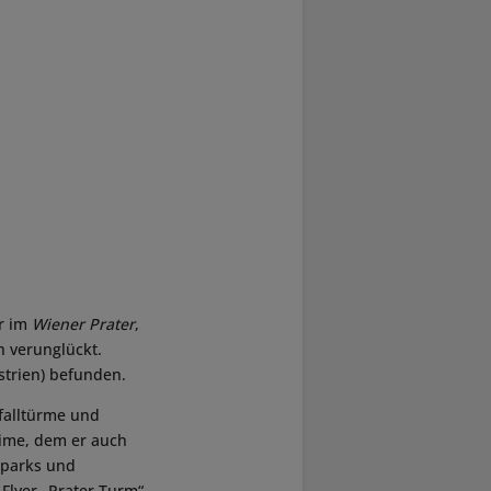
r im
Wiener Prater
,
h verunglückt.
strien) befunden.
ifalltürme und
time, dem er auch
itparks und
Flyer „Prater Turm“,