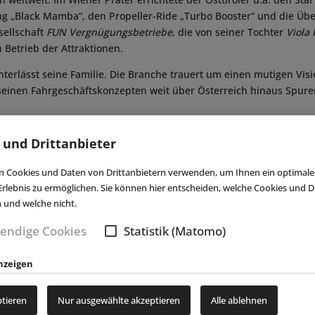
g „Black Mamba“, den Propeller-Ride „Turbo Booster“ und die Üb
sellschaft
FUN Vergnügungsbetriebe
, die von seiner Tochter
Viola
Betrieb der Attraktionen.
nterlässt seine Familie. Die Branche trauert um einen mutigen Vis
 seinen Fahrgeschäftskonzepten weit über Österreich hinaus Spuren
 und Drittanbieter
New
 Cookies und Daten von Drittanbietern verwenden, um Ihnen ein optimale
rlebnis zu ermöglichen. Sie können hier entscheiden, welche Cookies und Dr
n und welche nicht.
endige Cookies
Statistik (Matomo)
nzeigen
NACHRICHTEN
|
07.08.2026
NACH
ptieren
Nur ausgewählte akzeptieren
Alle ablehnen
Movie Park Germany
Kett