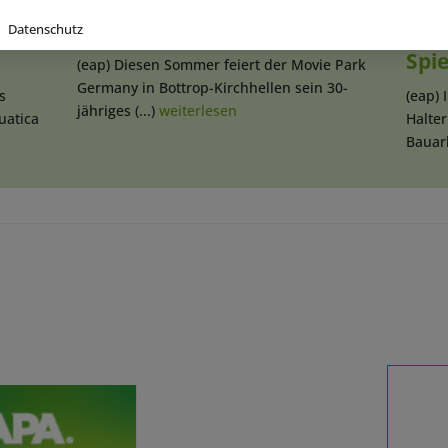
begrüßt 40-millionsten Gast
Ind
Datenschutz
Spi
(eap) Diesen Sommer feiert der Movie Park
Germany in Bottrop-Kirchhellen sein 30-
s
(eap) 
jähriges (...)
weiterlesen
uatica
Halte
Bauarb