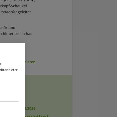
erkopf-Schaukel
 Pondorfer
geleitet
ionär und
 hinterlassen hat.
sletter abonnieren
s
ittanbieter
RICHTEN
|
07.08.2026
eler Hof erweitert