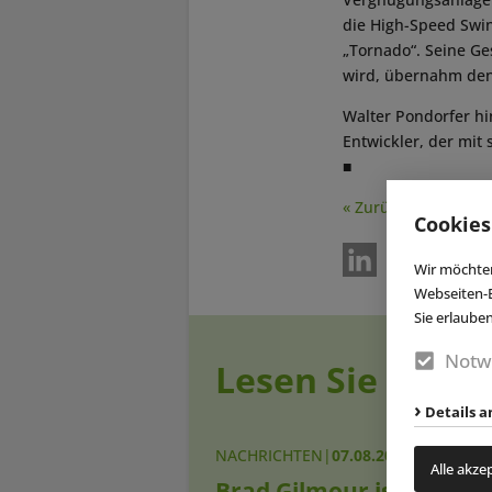
die High-Speed Swin
„Tornado“. Seine Ge
wird, übernahm den 
Walter Pondorfer hi
Entwickler, der mit
■
« Zurück
Cookies
Wir möchten
Webseiten-E
Sie erlaube
Notw
Lesen Sie auch
Details a
NACHRICHTEN
|
07.08.2026
Alle akze
Brad Gilmour ist neuer