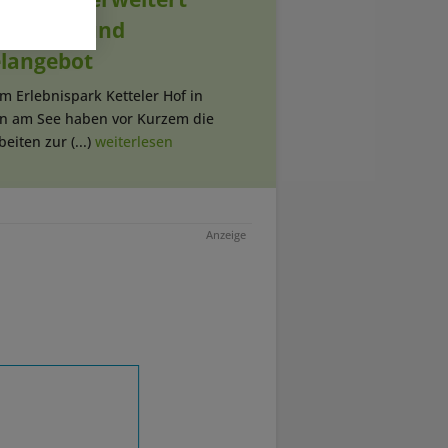
oorhalle und
elangebot
Im Erlebnispark Ketteler Hof in
rn am See haben vor Kurzem die
eiten zur (...)
weiterlesen
Anzeige