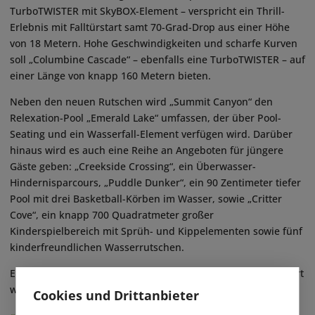
TurboTWISTER mit SkyBOX-Element – verspricht ein Thrill-
Erlebnis mit Falltürstart samt 70-Grad-Drop aus einer Höhe
von 18 Metern. Hohe Geschwindigkeiten und scharfe Kurven
soll „Columbine Cascade“ – ebenfalls eine TurboTWISTER – auf
einer Länge von knapp 160 Metern bieten.
Neben den neuen Rutschen wird „Summit Canyon“ den
Relexation-Pool „Emerald Lake“ umfassen, der über Pool-
Seating und ein Wasserfall-Element verfügen wird. Darüber
hinaus wird es auch eine Reihe an Angeboten für jüngere
Gäste geben: „Creekside Crossing“, ein Überwasser-
Hindernisparcours, „Puddle Dunker“, ein 90 Zentimeter tiefer
Pool mit drei Basketball-Körben im Wasser, sowie „Critter
Cove“, ein knapp 700 Quadratmeter großer
Kinderspielbereich mit Sprüh- und Kippelementen sowie fünf
kinderfreundlichen Wasserrutschen.
Ein konkretes Eröffnungsdatum soll demnächst kommuniziert
werden. ■
Cookies und Drittanbieter