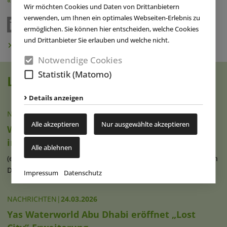
« Zurück
Wir möchten Cookies und Daten von Drittanbietern
verwenden, um Ihnen ein optimales Webseiten-Erlebnis zu
ermöglichen. Sie können hier entscheiden, welche Cookies
und Drittanbieter Sie erlauben und welche nicht.
Newsletter abonnieren
Notwendige Cookies
Statistik (Matomo)
Lesen Sie auch
Details anzeigen
NACHRICHTEN
|
12.05.2026
Alle akzeptieren
Nur ausgewählte akzeptieren
Wilderness Resort modernisiert WaterDome
in Wisconsin Dells
Alle ablehnen
(eap) Das Wilderness Resort im US-amerikanischen Wisconsin
Dells – dem „Waterpark Capital (...)
weiterlesen
Impressum
Datenschutz
NACHRICHTEN
|
24.03.2026
Yas Waterworld Abu Dhabi eröffnet „Lost