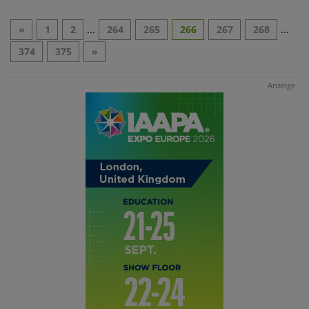
«
1
2
...
264
265
266
267
268
...
374
375
»
Anzeige