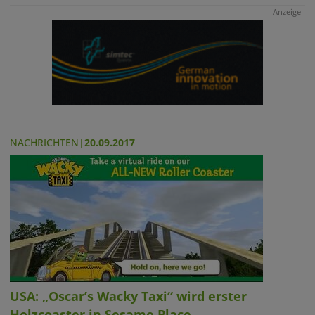
Anzeige
NACHRICHTEN
|
20.09.2017
USA: „Oscar’s Wacky Taxi“ wird erster
Holzcoaster in Sesame Place