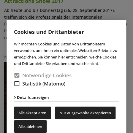
Attractions Show 2017
Ab heute und bis Donnerstag (26.-28. September 2017),
treffen sich die Professionals der internationalen
Freizeitindustrie zur diesjährigen Euro Attractions Show (EAS)
in den Hallen der Messe Berlin, um sich über Innovationen,
Cookies und Drittanbieter
neue Produkte und (...)
weiterlesen
Wir möchten Cookies und Daten von Drittanbietern
verwenden, um Ihnen ein optimales Webseiten-Erlebnis zu
NACHRICHTEN
|
25.09.2017
ermöglichen. Sie können hier entscheiden, welche Cookies
und Drittanbieter Sie erlauben und welche nicht.
Notwendige Cookies
Statistik (Matomo)
Details anzeigen
Alle akzeptieren
Nur ausgewählte akzeptieren
Alle ablehnen