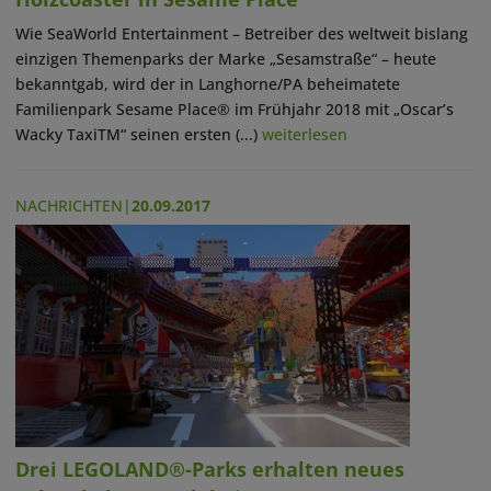
Wie SeaWorld Entertainment – Betreiber des weltweit bislang
einzigen Themenparks der Marke „Sesamstraße“ – heute
bekanntgab, wird der in Langhorne/PA beheimatete
Familienpark Sesame Place® im Frühjahr 2018 mit „Oscar’s
Wacky TaxiTM“ seinen ersten (...)
weiterlesen
NACHRICHTEN
|
20.09.2017
Drei LEGOLAND®-Parks erhalten neues