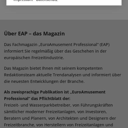
Über EAP – das Magazin
Das Fachmagazin „EuroAmusement Professional“ (EAP)
informiert Sie regelmäßig über das Geschehen in der
europäischen Freizeitindustrie.
Das Magazin bietet Ihnen mit seinem kompetenten
Redaktionsteam aktuelle Trendanalysen und informiert über
die neuesten Entwicklungen der Branche.
Als zweisprachige Publikation ist „EuroAmusement
Professional“ das Pflichtblatt der:
Freizeit- und Wasserparkbetreiber, von Führungskräften
sämtlicher moderner Freizeitanlagen, von Investoren,
Beratern und Planern, von Architekten und Designern der
Freizeitbranche, von Herstellern von Freizeitanlagen und