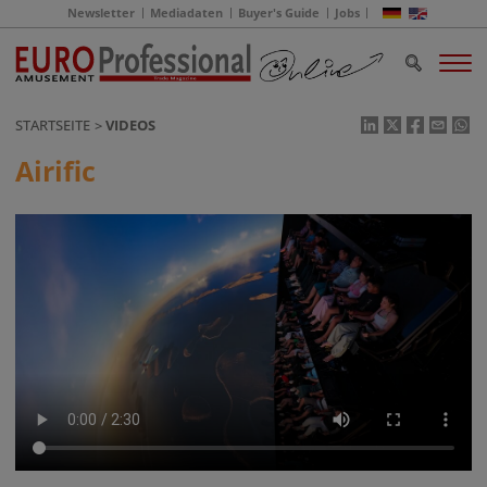
Newsletter
Mediadaten
Buyer's Guide
Jobs
STARTSEITE
VIDEOS
Airific