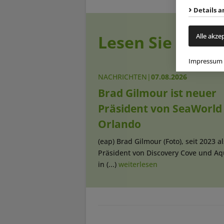
Details a
Lesen Sie auch
Alle akze
Impressum
NACHRICHTEN
|
07.08.2026
Brad Gilmour ist neuer
Präsident von SeaWorld
Orlando
(eap) Brad Gilmour (Foto), seit 2023 al
Präsident von Discovery Cove und Aq
in (...)
weiterlesen