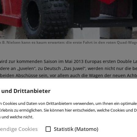
B. Nielsen kann es kaum erwarten: die erste Fahrt in den roten Quad-Wag
ird zur kommenden Saison im Mai 2013 Europas ersten Double L
dere an „Juvelen“, zu Deutsch „Das Juwel“, werden nicht nur die b
e beiden Abschüsse sein, vor allem auch die Wagen der neuen Ach
Als Vorbild für das Design der Achterbahnwagen dienten sogenannt
Quads. Im Quad geht es für die Passagiere auf wilde Fahrt über die
 und Drittanbieter
samt 9,4 Mio. Euro investiert das Djurs Sommerland in seine neuste
 Cookies und Daten von Drittanbietern verwenden, um Ihnen ein optimale
des dänischen Parks überhaupt.
(eap)
rlebnis zu ermöglichen. Sie können hier entscheiden, welche Cookies und Dr
n und welche nicht.
endige Cookies
Statistik (Matomo)
New