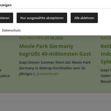
nzeigen
ptieren
Nur ausgewählte akzeptieren
Alle ablehnen
Datenschutz
NACHRICHTEN
|
07.08.2026
NACH
Movie Park Germany
Kett
begrüßt 40-millionsten Gast
Ind
Spi
(eap) Diesen Sommer feiert der Movie Park
Germany in Bottrop-Kirchhellen sein 30-
s
(eap) 
jähriges (...)
weiterlesen
uatica
Halte
Bauarb