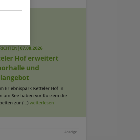
RICHTEN
|
07.08.2026
eler Hof erweitert
oorhalle und
elangebot
Im Erlebnispark Ketteler Hof in
rn am See haben vor Kurzem die
eiten zur (...)
weiterlesen
Anzeige