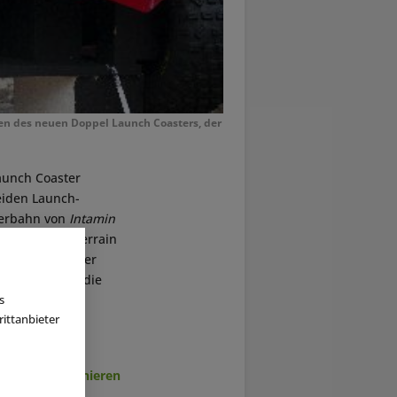
en des neuen Doppel Launch Coasters, der
aunch Coaster
eiden Launch-
terbahn von
Intamin
e ATVs (all-terrain
 einen Kilometer
 Attraktion – die
s
ittanbieter
sletter abonnieren