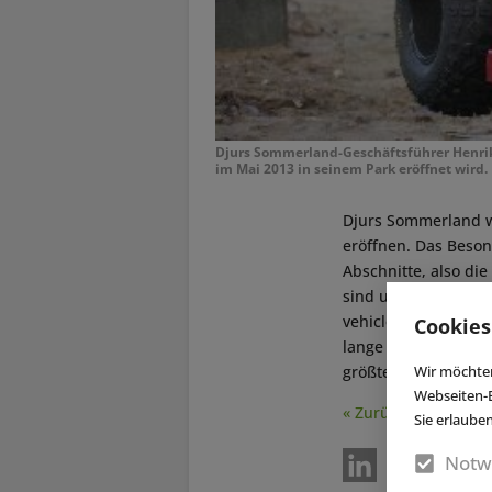
Djurs Sommerland-Geschäftsführer Henrik 
im Mai 2013 in seinem Park eröffnet wird.
Djurs Sommerland w
eröffnen. Das Beson
Abschnitte, also di
sind ungewöhnlich. 
vehicle) oder auch 
Cookies
lange Strecke. Insge
Wir möchten
größte Investition 
Webseiten-E
« Zurück
Sie erlaube
Notw