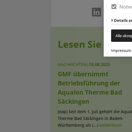
Notw
Details a
Alle akze
Lesen Sie auch
Impressum
NACHRICHTEN
|
18.08.2025
GMF übernimmt
Betriebsführung der
Aqualon Therme Bad
Säckingen
(eap) Seit dem 1. Juli gehört die Aqua
Therme Bad Säckingen in Baden-
Württemberg als (...)
weiterlesen