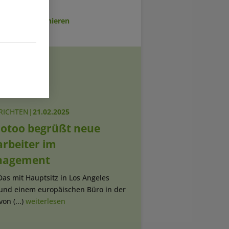
sletter abonnieren
RICHTEN
|
21.02.2025
otoo begrüßt neue
arbeiter im
agement
Das mit Hauptsitz in Los Angeles
 und einem europäischen Büro in der
on (...)
weiterlesen