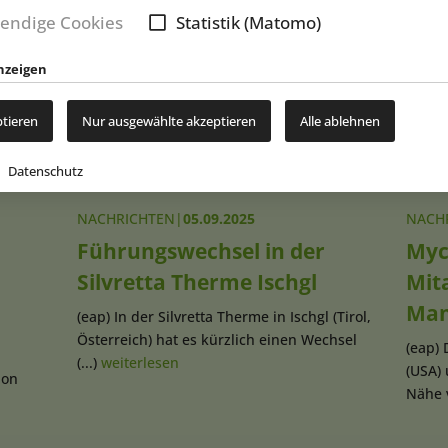
endige Cookies
Statistik (Matomo)
New
nzeigen
ptieren
Nur ausgewählte akzeptieren
Alle ablehnen
Datenschutz
NACHRICHTEN
|
05.09.2025
NACH
Führungswechsel in der
Myc
Silvretta Therme Ischgl
Mit
Man
(eap) In der Silvretta Therme in Ischgl (Tirol,
Österreich) hat es kürzlich einen Wechsel
(eap) 
(...)
weiterlesen
(USA)
lon
Nähe v