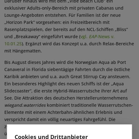
Darüber hinaus wird mit dem „Vibe Beach Club“ ein
exklusiver Adults-only-Bereich mit privaten Cabanas und
Lounge-Angeboten entstehen. Für Familien ist der neue
„Horizon Park“ vorgesehen: ein Freizeitbereich mit
Rasenplatzspielen, der bereits auf den NCL-Schiffen „Bliss“
und „Breakaway“ eingeführt wurde (
vgl.
EAP
-News v.
10.01.25
). Ergänzt wird das Konzept u.a. durch Relax-Bereiche
mit Hängematten.
Bis August dieses Jahres wird die Norwegian Aqua ab Port
Canaveral in Florida siebentägige Fahrten durch die östliche
Karibik anbieten und u.a. auch Great Stirrup Cay ansteuern.
Ein besonderes Highlight des neuen Schiffs ist der „Aqua
Slidecoaster“, die erste Hybrid-Wasserrutsche ihrer Art auf
See. Die Attraktion des deutschen Herstellerunternehmens
wiegand.waterrides
kombiniert traditionelle Wasserrutschen-
Elemente mit einem Achterbahn-ähnlichen Erlebnis und
verspricht damit ein völlig neuartiges Fahrgefühl. Die
zweibahnige Coaster-Rutsche führt über drei Kurven hinaus
über den Schiffsrand – inklusive Panorama-Ausblicken und
Cookies und Drittanbieter