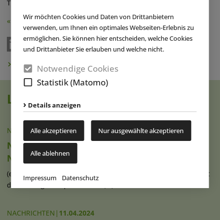
Thrill-Faktor. ■
Wir möchten Cookies und Daten von Drittanbietern
« Zurück
verwenden, um Ihnen ein optimales Webseiten-Erlebnis zu
ermöglichen. Sie können hier entscheiden, welche Cookies
und Drittanbieter Sie erlauben und welche nicht.
Newsletter abonnieren
Notwendige Cookies
Statistik (Matomo)
Lesen Sie auch
Details anzeigen
NACHRICHTEN
|
17.03.2025
Alle akzeptieren
Nur ausgewählte akzeptieren
Norwegian Cruise Line übernimmt die
Alle ablehnen
Norwegian Aqua von Fincantieri
(eap) Die Kreuzfahrtreederei Norwegian Cruise Line (NCL) hat
Impressum
Datenschutz
die Norwegian Aqua, das 20. (...)
weiterlesen
NACHRICHTEN
|
11.04.2024