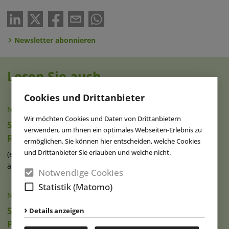
Newsletter abonnieren
Lesen Sie auch
Cookies und Drittanbieter
NACHRICHTEN
|
07.01.2026
Wir möchten Cookies und Daten von Drittanbietern
Six Flags Qiddiya City eröffnet mit mehreren
verwenden, um Ihnen ein optimales Webseiten-Erlebnis zu
Rekordattraktionen
ermöglichen. Sie können hier entscheiden, welche Cookies
und Drittanbieter Sie erlauben und welche nicht.
(eap) Das erste große Freizeitpark-Flaggschiff des saudi-
arabischen Megaprojekts Qiddiya (...)
weiterlesen
Notwendige Cookies
Statistik (Matomo)
NACHRICHTEN
|
07.01.2026
Six Flags verzichtet auf Kaufoption für Texas-
Details anzeigen
Park