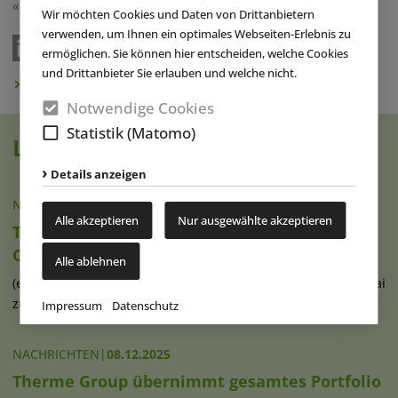
« Zurück
Wir möchten Cookies und Daten von Drittanbietern
verwenden, um Ihnen ein optimales Webseiten-Erlebnis zu
ermöglichen. Sie können hier entscheiden, welche Cookies
und Drittanbieter Sie erlauben und welche nicht.
Newsletter abonnieren
Notwendige Cookies
Statistik (Matomo)
Lesen Sie auch
Details anzeigen
NACHRICHTEN
|
04.02.2026
Alle akzeptieren
Nur ausgewählte akzeptieren
Therme Group Singapore: Tan Boon Khai wird
CEO
Alle ablehnen
(eap) Die Therme Group hat die Ernennung von Tan Boon Khai
zum Chief Executive Officer (...)
weiterlesen
Impressum
Datenschutz
NACHRICHTEN
|
08.12.2025
Therme Group übernimmt gesamtes Portfolio