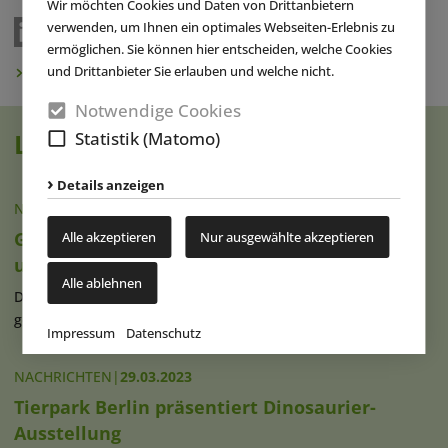
Wir möchten Cookies und Daten von Drittanbietern
verwenden, um Ihnen ein optimales Webseiten-Erlebnis zu
ermöglichen. Sie können hier entscheiden, welche Cookies
und Drittanbieter Sie erlauben und welche nicht.
Newsletter abonnieren
Notwendige Cookies
Statistik (Matomo)
Lesen Sie auch
Details anzeigen
NACHRICHTEN
|
28.01.2022
GB: ROARR! Dinosaur Adventure plant
Alle akzeptieren
Nur ausgewählte akzeptieren
umfangreiche Erweiterung
Alle ablehnen
Der rund 34 Hektar (85 Acre) große, von der Familie Goymour
geführte Dinosaurier-Park (...)
weiterlesen
Impressum
Datenschutz
NACHRICHTEN
|
29.03.2023
Tierpark Berlin präsentiert Dinosaurier-
Ausstellung