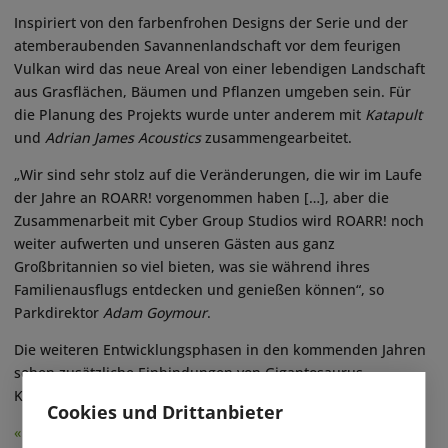
Inspiriert von den farbenfrohen Designs der Serie und der
atemberaubenden Savannenlandschaft vor dem feurigen
Vulkan wird das neue Areal von einer lebendigen Landschaft
aus Grasflächen, Bäumen und Pflanzen umgeben sein. Für
die Planung des Projekts wurde unter anderem mit
Katapult
und
Adrian James Acoustics
zusammengearbeitet.
„Wir sind sehr stolz auf die Veränderungen, die wir im Laufe
der Jahre an ROARR! vorgenommen haben […], aber die
Zusammenarbeit mit Cyber Group Studios wird ROARR! noch
weiter aufwerten und unseren Gästen aus ganz
Großbritannien so viel bieten, was sie während ihres
Familienausflugs entdecken und genießen können“, so
Parkdirektor
Adam Goymour
.
Die weiteren Entwicklungsphasen in den kommenden Jahren
sehen zusätzliche Einbindungen von Gigantosaurus-
Konzepten in den Park vor.
(eap)
Cookies und Drittanbieter
« Zurück