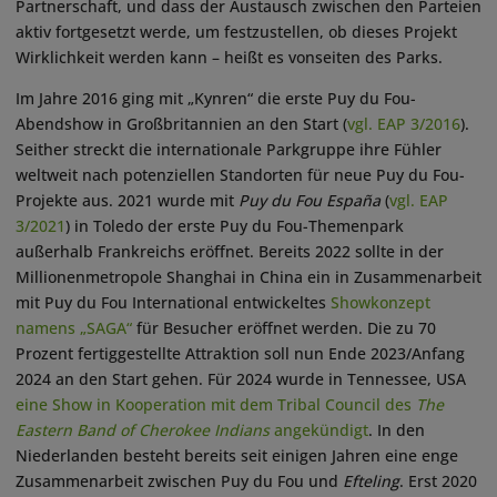
Partnerschaft, und dass der Austausch zwischen den Parteien
aktiv fortgesetzt werde, um festzustellen, ob dieses Projekt
Wirklichkeit werden kann – heißt es vonseiten des Parks.
Im Jahre 2016 ging mit „Kynren“ die erste Puy du Fou-
Abendshow in Großbritannien an den Start (
vgl. EAP 3/2016
).
Seither streckt die internationale Parkgruppe ihre Fühler
weltweit nach potenziellen Standorten für neue Puy du Fou-
Projekte aus. 2021 wurde mit
Puy du Fou España
(
vgl. EAP
3/2021
) in Toledo der erste Puy du Fou-Themenpark
außerhalb Frankreichs eröffnet. Bereits 2022 sollte in der
Millionenmetropole Shanghai in China ein in Zusammenarbeit
mit Puy du Fou International entwickeltes
Showkonzept
namens „SAGA“
für Besucher eröffnet werden. Die zu 70
Prozent fertiggestellte Attraktion soll nun Ende 2023/Anfang
2024 an den Start gehen. Für 2024 wurde in Tennessee, USA
e
ine Show in Kooperation mit dem Tribal Council des
The
Eastern Band of Cherokee Indians
angekündigt
. In den
Niederlanden besteht bereits seit einigen Jahren eine enge
Zusammenarbeit zwischen Puy du Fou und
Efteling
. Erst 2020