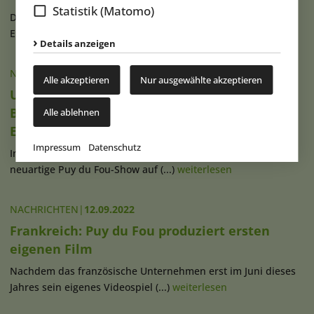
Statistik (Matomo)
Der 2021 in Toledo eröffnete Puy du Fou-Park Puy du Fou
España konnte bereits vor seinem (...)
weiterlesen
Details anzeigen
NACHRICHTEN
|
13.09.2022
Alle akzeptieren
Nur ausgewählte akzeptieren
UK/FR/China: Triotech liefert
Bewegungsplattformen für Puy du Fou-
Alle ablehnen
Erlebnis SAGA in Shanghai
Impressum
Datenschutz
In der chinesischen Metropole Shanghai soll mit „SAGA“ eine
neuartige Puy du Fou-Show auf (...)
weiterlesen
NACHRICHTEN
|
12.09.2022
Frankreich: Puy du Fou produziert ersten
eigenen Film
Nachdem das französische Unternehmen erst im Juni dieses
Jahres sein eigenes Videospiel (...)
weiterlesen