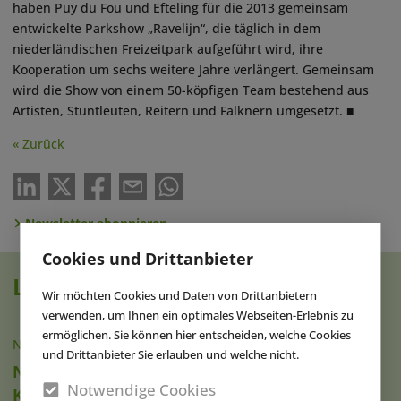
haben Puy du Fou und Efteling für die 2013 gemeinsam
entwickelte Parkshow „Ravelijn“, die täglich in dem
niederländischen Freizeitpark aufgeführt wird, ihre
Kooperation um sechs weitere Jahre verlängert. Gemeinsam
wird die Show von einem 50-köpfigen Team bestehend aus
Artisten, Stuntleuten, Reitern und Falknern umgesetzt. ■
« Zurück
Newsletter abonnieren
Cookies und Drittanbieter
Lesen Sie auch
Wir möchten Cookies und Daten von Drittanbietern
verwenden, um Ihnen ein optimales Webseiten-Erlebnis zu
ermöglichen. Sie können hier entscheiden, welche Cookies
NACHRICHTEN
|
21.04.2023
und Drittanbieter Sie erlauben und welche nicht.
Neue Shows, Gastronomie & MICE-
Notwendige Cookies
Kapazitäten im Puy du Fou España