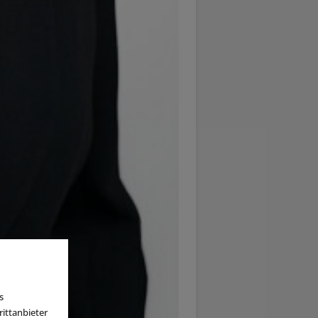
s
ittanbieter