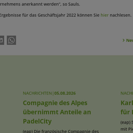
ernehmens anerkannt werden“, so Sauls.
Ergebnisse für das Geschäftsjahr 2022 können Sie
hier
nachlesen.
New
NACHRICHTEN
|
05.08.2026
NACH
Compagnie des Alpes
Karl
übernimmt Anteile an
für
PadelCity
(eap) 
mit P
(eap) Die französische Compagnie des