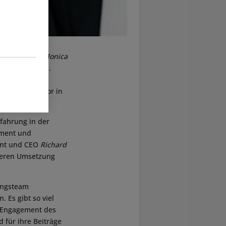
egeben, dass
Monica
ätig sein wird.
zt war sie als
gles
tätig, davor in
fahrung in der
ement und
ent und CEO
Richard
iteren Umsetzung
rungsteam
 Es gibt so viel
m Engagement des
d für ihre Beiträge